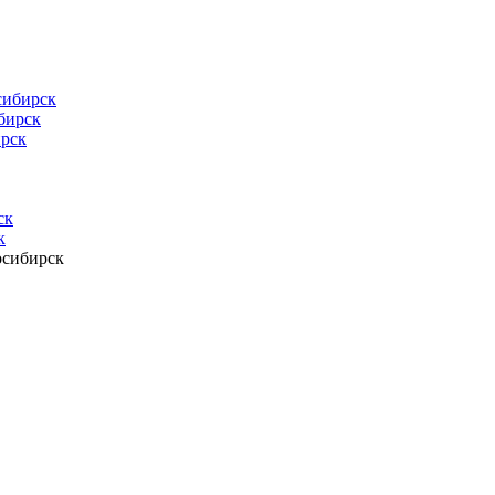
сибирск
бирск
ирск
ск
к
осибирск